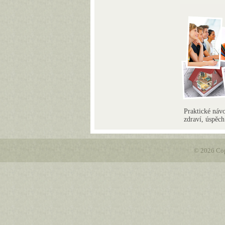
Praktické návo
zdraví, úspěc
© 2026 Cop