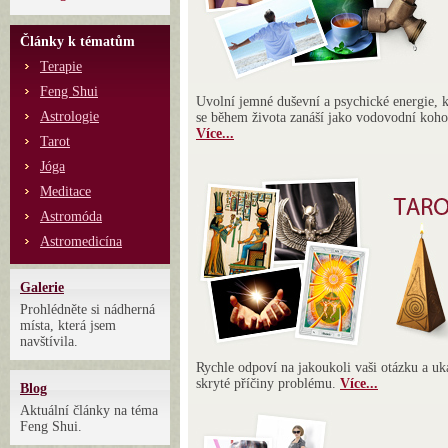
Články k tématům
Terapie
Feng Shui
Uvolní jemné duševní a psychické energie, k
Astrologie
se během života zanáší jako vodovodní koho
Více...
Tarot
Jóga
Meditace
Astromóda
Astromedicína
Galerie
Prohlédněte si nádherná
místa, která jsem
navštívila.
Rychle odpoví na jakoukoli vaši otázku a uk
skryté příčiny problému.
Více...
Blog
Aktuální články na téma
Feng Shui.