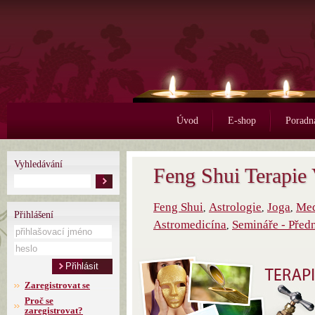
Úvod
E-shop
Poradn
Vyhledávání
Feng Shui Terapie
Feng Shui
Astrologie
Joga
Med
,
,
,
Přihlášení
Astromedicína
Semináře - Před
,
Zaregistrovat se
Proč se
zaregistrovat?