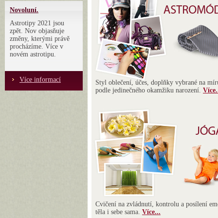
Novoluní.
Astrotipy 2021 jsou
zpět. Nov objasňuje
změny, kterými právě
procházíme. Více v
novém astrotipu.
Více informací
Styl oblečení, účes, doplňky vybrané na mír
podle jedinečného okamžiku narození.
Více.
Cvičení na zvládnutí, kontrolu a posílení em
těla i sebe sama.
Více...