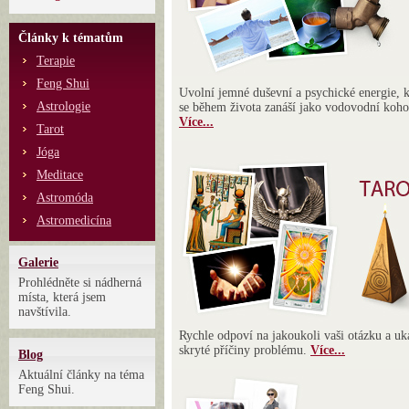
Články k tématům
Terapie
Feng Shui
Uvolní jemné duševní a psychické energie, k
Astrologie
se během života zanáší jako vodovodní koho
Více...
Tarot
Jóga
Meditace
Astromóda
Astromedicína
Galerie
Prohlédněte si nádherná
místa, která jsem
navštívila.
Rychle odpoví na jakoukoli vaši otázku a uk
skryté příčiny problému.
Více...
Blog
Aktuální články na téma
Feng Shui.