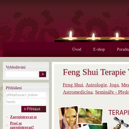
Úvod
E-shop
Poradn
Vyhledávání
Feng Shui Terapie
Feng Shui
Astrologie
Joga
Med
,
,
,
Přihlášení
Astromedicína
Semináře - Před
,
Zaregistrovat se
Proč se
zaregistrovat?