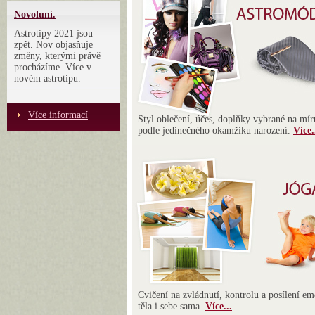
Novoluní.
Astrotipy 2021 jsou
zpět. Nov objasňuje
změny, kterými právě
procházíme. Více v
novém astrotipu.
Více informací
Styl oblečení, účes, doplňky vybrané na mír
podle jedinečného okamžiku narození.
Více.
Cvičení na zvládnutí, kontrolu a posílení em
těla i sebe sama.
Více...