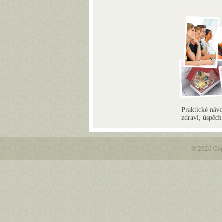
Praktické návo
zdraví, úspěc
© 2026 Cop