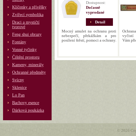
Dostupnost:
Klíčenky a přívěšky
Dočasně
vyprodané
Zvířecí symbolika
Detail
Draci a mystičtí
tvorové
Mocný amulet na ochranu proti
Ochrana
Feng shui obrazy
nebezpečí, překážkám a pro
vyčistí
posílení štěstí, pomoci a ochrany.
Vám při
Fontány
Vonné tyčinky
Čištění prostoru
Kameny, minerály
Ochranné předměty
Svícny
Sklenice
Lo Pan
Bachovy esence
Dárková poukázka
© 2026 Cop