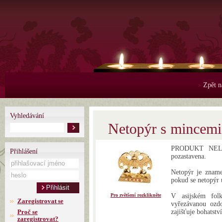
Zpět n
>
Vyhledávání
Netopýr s mincem
PRODUKT NELZE
Přihlášení
pozastavena.
Netopýr je znamen
pokud se netopýr 
Pro zvětšení rozklikněte
V asijském folk
Zaregistrovat se
vyřezávanou ozdo
Proč se
zajišťuje bohatstv
zaregistrovat?