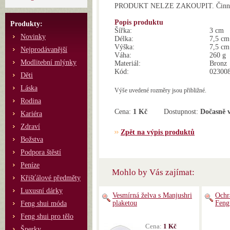
PRODUKT NELZE ZAKOUPIT. Činnost 
Popis produktu
Produkty:
Šířka:
3 cm
Novinky
Délka:
7,5 cm
Výška:
7,5 cm
Nejprodávanější
Váha:
260 g
Modlitební mlýnky
Materiál:
Bronz
Kód:
02300
Děti
Láska
Výše uvedené rozměry jsou přibližné.
Rodina
Cena:
1 Kč
Dostupnost:
Dočasně 
Kariéra
Zdraví
Zpět na výpis produktů
Božstva
Podpora štěstí
Peníze
Mohlo by Vás zajímat:
Křišťálové předměty
Luxusní dárky
Vesmírná želva s Manjushri
Ochr
plaketou
Feng
Feng shui móda
Feng shui pro tělo
Cena:
1 Kč
Šperky