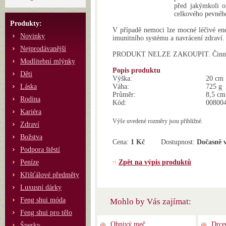
před jakýmkoli 
celkového pevného
Produkty:
V případě nemoci lze mocné léčivé ene
Novinky
imunitního systému a navrácení zdraví.
Nejprodávanější
PRODUKT NELZE ZAKOUPIT. Činnost 
Modlitební mlýnky
Popis produktu
Děti
Výška:
20 cm
Láska
Váha:
725 g
Průměr:
8,5 cm
Rodina
Kód:
00800
Kariéra
Výše uvedené rozměry jsou přibližné.
Zdraví
Božstva
Cena:
1 Kč
Dostupnost:
Dočasně 
Podpora štěstí
Peníze
Zpět na výpis produktů
Křišťálové předměty
Luxusní dárky
Feng shui móda
Mohlo by Vás zajímat:
Feng shui pro tělo
Ohnivý meč
Drce
Šperky