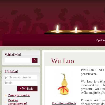
Zpět n
>
Vyhledávání
Wu Luo
PRODUKT NELZE
Přihlášení
pozastavena.
Wu Luo je základ
dlouhověkost. Už
prostoru. Wu Luo
svého majitele př
Zaregistrovat se
Proč se
Postavte Wu Luo 
zaregistrovat?
Pro zvětšení rozklikněte
přináší nemoci do