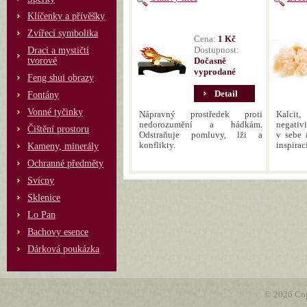
Klíčenky a přívěšky
Zvířecí symbolika
Cena:
1 Kč
Dostupnost:
Draci a mystičtí
tvorové
Dočasně
vyprodané
Feng shui obrazy
Detail
Fontány
Vonné tyčinky
Nápravný prostředek proti
Kalcit,
nedorozumění a hádkám.
negativi
Čištění prostoru
Odstraňuje pomluvy, lži a
v sebe 
konflikty.
inspiraci
Kameny, minerály
Ochranné předměty
Svícny
Sklenice
Lo Pan
Bachovy esence
Dárková poukázka
© 2026 Cop