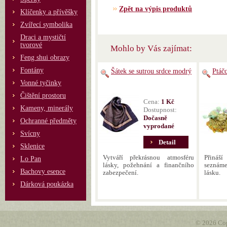
Zpět na výpis produktů
Klíčenky a přívěšky
Zvířecí symbolika
Draci a mystičtí
tvorové
Mohlo by Vás zajímat:
Feng shui obrazy
Fontány
Šátek se sutrou srdce modrý
Ptáčc
Vonné tyčinky
Čištění prostoru
Cena:
1 Kč
Kameny, minerály
Dostupnost:
Dočasně
Ochranné předměty
vyprodané
Svícny
Detail
Sklenice
Vytváří překrásnou atmosféru
Přináš
Lo Pan
lásky, požehnání a finančního
seznám
Bachovy esence
zabezpečení.
lásku.
Dárková poukázka
© 2026 Cop