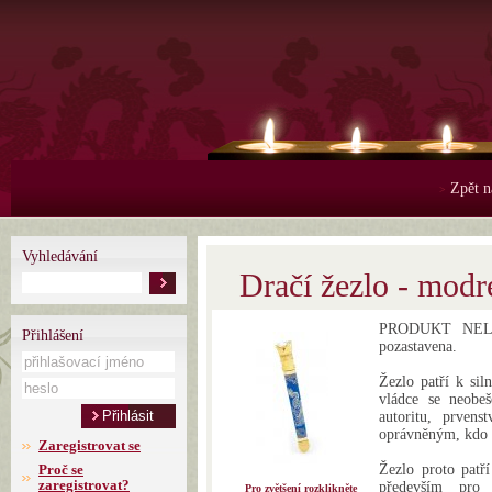
Zpět n
>
Vyhledávání
Dračí žezlo - modr
PRODUKT NELZE
Přihlášení
pozastavena.
Žezlo patří k si
vládce se neobeš
autoritu, prvens
oprávněným, kdo m
Zaregistrovat se
Proč se
Žezlo proto patř
zaregistrovat?
především pro v
Pro zvětšení rozklikněte