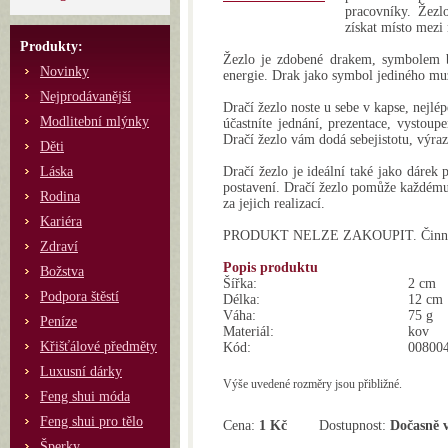
pracovníky. Žezlo
získat místo mezi
Produkty:
Žezlo je zdobené drakem, symbolem bo
Novinky
energie. Drak jako symbol jediného muž
Nejprodávanější
Dračí žezlo noste u sebe v kapse, nejlép
Modlitební mlýnky
účastníte jednání, prezentace, vystoup
Dračí žezlo vám dodá sebejistotu, výrazn
Děti
Láska
Dračí žezlo je ideální také jako dáre
postavení. Dračí žezlo pomůže každému,
Rodina
za jejich realizací.
Kariéra
PRODUKT NELZE ZAKOUPIT. Činnost 
Zdraví
Popis produktu
Božstva
Šířka:
2 cm
Podpora štěstí
Délka:
12 cm
Váha:
75 g
Peníze
Materiál:
kov
Křišťálové předměty
Kód:
00800
Luxusní dárky
Výše uvedené rozměry jsou přibližné.
Feng shui móda
Feng shui pro tělo
Cena:
1 Kč
Dostupnost:
Dočasně 
Šperky