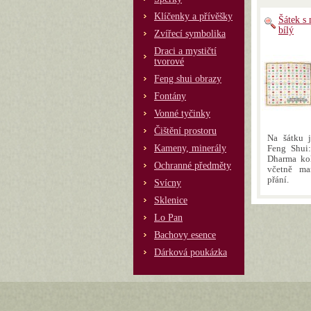
Klíčenky a přívěšky
Šátek s 
bílý
Zvířecí symbolika
Draci a mystičtí
tvorové
Feng shui obrazy
Fontány
Vonné tyčinky
Čištění prostoru
Na šátku 
Kameny, minerály
Feng Shui:
Dharma kol
Ochranné předměty
včetně ma
přání.
Svícny
Sklenice
Lo Pan
Bachovy esence
Dárková poukázka