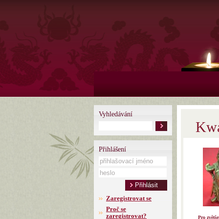
Vyhledávání
Kwa
Přihlášení
Zaregistrovat se
Proč se
zaregistrovat?
Pro zvětše