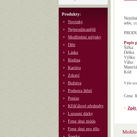
Produkty:
Nejsiln
Novinky
sebe, c
Nejprodávanější
PRODUK
Modlitební mlýnky
Popis 
Děti
Šířka:
Láska
Délka:
Výška:
Rodina
Váha:
Materiá
Kariéra
Kód:
Zdraví
Božstva
Výše uve
Podpora štěstí
Cena:
1
Peníze
Křišťálové předměty
Zpět
Luxusní dárky
Feng shui móda
Feng shui pro tělo
Mohlo 
Šperky