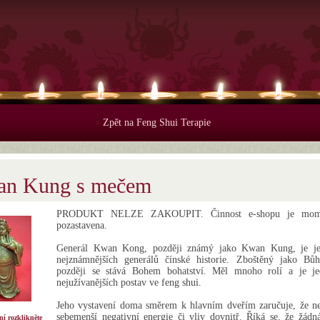
Zpět na Feng Shui Terapie
>
n Kung s mečem
PRODUKT NELZE ZAKOUPIT. Činnost e-shopu je mome
pozastavena.
Generál Kwan Kong, později známý jako Kwan Kung, je j
nejznámnějších generálů čínské historie. Zboštěný jako Bůh
později se stává Bohem bohatství. Měl mnoho rolí a je j
nejužívanějších postav ve feng shui.
Jeho vystavení doma směrem k hlavním dveřím zaručuje, že ne
sebemenší negativní energie či vliv dovnitř. Říká se, že žádn
ní rozklikněte