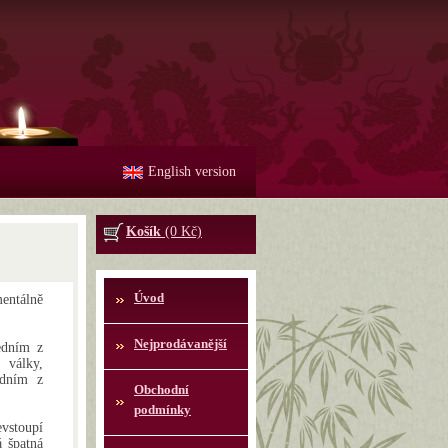
English version
Košík
(0 Kč)
Úvod
ntálně
Nejprodávanější
edním z
 války,
edním z
Obchodní
podmínky
vstoupí
á špatná