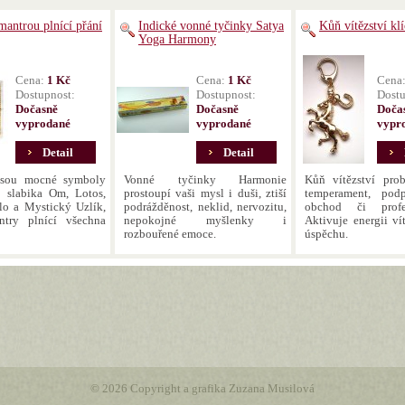
mantrou plnící přání
Indické vonné tyčinky Satya
Kůň vítězství kl
Yoga Harmony
Cena:
1 Kč
Cena:
1 Kč
Cena
Dostupnost:
Dostupnost:
Dostu
Dočasně
Dočasně
Doča
vyprodané
vyprodané
vypr
Detail
Detail
jsou mocné symboly
Vonné tyčinky Harmonie
Kůň vítězství pro
 slabika Om, Lotos,
prostoupí vaši mysl i duši, ztiší
temperament, podp
o a Mystický Uzlík,
podrážděnost, neklid, nervozitu,
obchod či profe
ntry plnící všechna
nepokojné myšlenky i
Aktivuje energii ví
rozbouřené emoce.
úspěchu.
© 2026 Copyright a grafika Zuzana Musilová