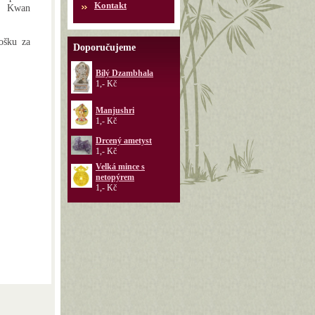
Kontakt
en Kwan
sošku za
Doporučujeme
Bílý Dzambhala
1,- Kč
Manjushri
1,- Kč
Drcený ametyst
1,- Kč
Velká mince s
netopýrem
1,- Kč