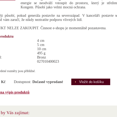
energie se neodváží vstoupit do prostoru, který je střež
Kongem. Působí jako velmi mocná ochrana.
ěji působí, pokud generála postavíte na severozápad. V kanceláři postavte 
ož vám zaručí, že nikdy neztratíte podporu vlivných lidí.
T NELZE ZAKOUPIT. Činnost e-shopu je momentálně pozastavena.
produktu
4 cm
5 cm
10 cm
495 g
l:
Bronz
027010400023
dené rozměry jsou přibližné.
 Kč
Dostupnost:
Dočasně vyprodané
 na výpis produktů
by Vás zajímat: