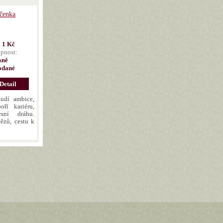
íčenka
:
1 Kč
pnost:
sně
odané
Detail
budí ambice,
oří kariéru,
sní dráhu.
tězů, cestu k