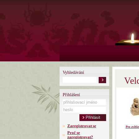
Vyhledávání
Vel
Přihlášení
Zaregistrovat se
Pro zvětše
Proč se
zaregistrovat?