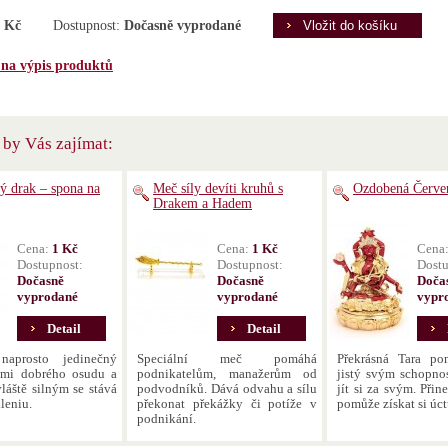
 Kč
Dostupnost:
Dočasně vyprodané
 na výpis produktů
by Vás zajímat:
ý drak – spona na
Meč síly devíti kruhů s
Ozdobená Červe
Drakem a Hadem
Cena:
1 Kč
Cena:
1 Kč
Cena
Dostupnost:
Dostupnost:
Dostu
Dočasně
Dočasně
Doča
vyprodané
vyprodané
vypr
Detail
Detail
aprosto jedinečný
Speciální meč pomáhá
Překrásná Tara po
lmi dobrého osudu a
podnikatelům, manažerům od
jistý svým schopnost
vláště silným se stává
podvodníků. Dává odvahu a sílu
jít si za svým. Přin
leniu.
překonat překážky či potíže v
pomůže získat si úct
podnikání.