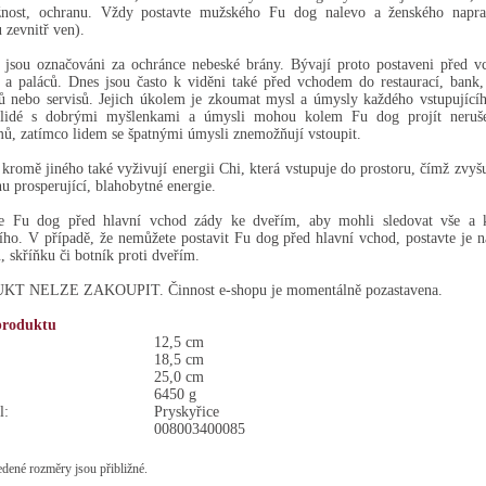
žnost, ochranu. Vždy postavte mužského Fu dog nalevo a ženského napra
 zevnitř ven).
 jsou označováni za ochránce nebeské brány. Bývají proto postaveni před v
a paláců. Dnes jsou často k viděni také před vchodem do restaurací, bank,
 nebo servisů. Jejich úkolem je zkoumat mysl a úmysly každého vstupující
 lidé s dobrými myšlenkami a úmysli mohou kolem Fu dog projít neruš
ů, zatímco lidem se špatnými úmysli znemožňují vstoupit.
kromě jiného také vyživují energii Chi, která vstupuje do prostoru, čímž zvyšuj
nu prosperující, blahobytné energie.
te Fu dog před hlavní vchod zády ke dveřím, aby mohli sledovat vše a 
ího. V případě, že nemůžete postavit Fu dog před hlavní vchod, postavte je 
u, skříňku či botník proti dveřím.
T NELZE ZAKOUPIT. Činnost e-shopu je momentálně pozastavena.
produktu
12,5 cm
18,5 cm
25,0 cm
6450 g
l:
Pryskyřice
008003400085
dené rozměry jsou přibližné.