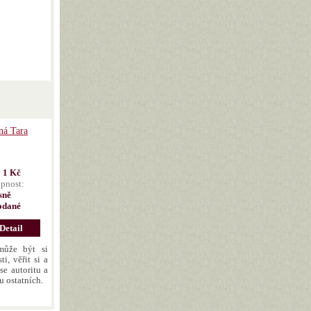
ná Tara
:
1 Kč
pnost:
sně
odané
Detail
může být si
i, věřit si a
ese autoritu a
u ostatních.