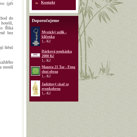
Kontakt
vo (při
chod do
Doporučujeme
 hotelů,
ho. Říká
Mystický uzlík -
eně bez
klíčenka
1,- Kč
í štěstí
Dárková poukázka
2000 Kč
1,- Kč
každého
na menší
Mantra 21 Tar - Feng
shui obraz
1,- Kč
Jadeitový císař se
zvonkohrou
1,- Kč