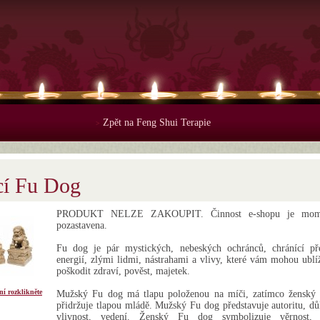
Zpět na Feng Shui Terapie
>
cí Fu Dog
PRODUKT NELZE ZAKOUPIT. Činnost e-shopu je mome
pozastavena.
Fu dog je pár mystických, nebeských ochránců, chránící př
energií, zlými lidmi, nástrahami a vlivy, které vám mohou ublí
poškodit zdraví, pověst, majetek.
ní rozklikněte
Mužský Fu dog má tlapu položenou na míči, zatímco ženský
přidržuje tlapou mládě. Mužský Fu dog představuje autoritu, důl
vlivnost, vedení. Ženský Fu dog symbolizuje věrnost, 