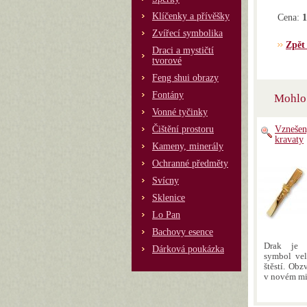
Klíčenky a přívěšky
Cena:
1
Zvířecí symbolika
Zpět
Draci a mystičtí
tvorové
Feng shui obrazy
Fontány
Mohlo 
Vonné tyčinky
Čištění prostoru
Vznešen
kravaty
Kameny, minerály
Ochranné předměty
Svícny
Sklenice
Lo Pan
Bachovy esence
Drak je n
Dárková poukázka
symbol ve
štěstí. Obz
v novém mi