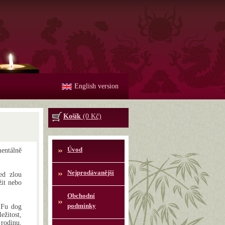
English version
Košík
(0 Kč)
Úvod
ntálně
Nejprodávanější
ed zlou
žit nebo
Obchodní
podmínky
 Fu dog
ežitost,
rodinu,