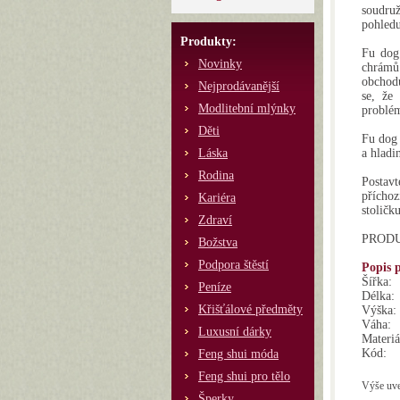
soudru
pohledu
Produkty:
Fu dog
Novinky
chrámů 
obchodů
Nejprodávanější
se, že
Modlitební mlýnky
problém
Děti
Fu dog 
Láska
a hladi
Rodina
Postav
příchoz
Kariéra
stoličk
Zdraví
PRODUK
Božstva
Podpora štěstí
Popis 
Šířka:
Peníze
Délka:
Křišťálové předměty
Výška:
Váha:
Luxusní dárky
Materiá
Kód:
Feng shui móda
Feng shui pro tělo
Výše uve
Šperky