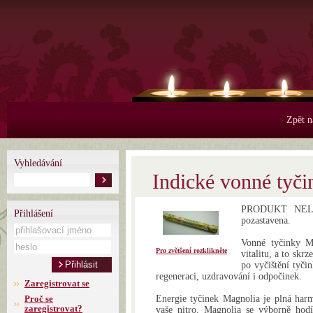
Zpět n
>
Vyhledávání
Indické vonné tyč
PRODUKT NELZE
Přihlášení
pozastavena.
Vonné tyčinky Ma
Pro zvětšení rozklikněte
vitalitu, a to skrz
po vyčištění tyči
regeneraci, uzdravování i odpočinek.
Zaregistrovat se
Proč se
Energie tyčinek Magnolia je plná harm
zaregistrovat?
vaše nitro. Magnolia se výborně hodí