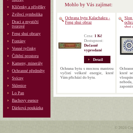
Mohlo by Vás zajímat:
Klíčenky a přívěšky
Zvířecí symbolika
Ochrana bytu Kalachakra -
Slon
Draci a mystičtí
Feng shui obraz
ochr
tvorové
shui 
Feng shui obrazy
Cena:
1 Kč
Dostupnost:
Fontány
Dočasně
Vonné tyčinky
vyprodané
Čištění prostoru
Detail
Kameny, minerály
Ochrana bytu s mocnou mantrou
Ochranný
Ochranné předměty
vyčistí veškeré energie, které
které s
Vám přichází do bytu.
vloupá
Svícny
nehoda
Sklenice
zapomín
Lo Pan
Bachovy esence
Dárková poukázka
© 2026 Cop