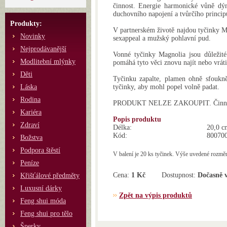
činnost. Energie harmonické vůně dý
duchovního napojení a tvůrčího princip
Produkty:
V partnerském životě najdou tyčinky Ma
Novinky
sexappeal a mužský pohlavní pud.
Nejprodávanější
Vonné tyčinky Magnolia jsou důležité
Modlitební mlýnky
pomáhá tyto věci znovu najít nebo vráti
Děti
Tyčinku zapalte, plamen ohně sfoukně
Láska
tyčinky, aby mohl popel volně padat.
Rodina
PRODUKT NELZE ZAKOUPIT. Činnost 
Kariéra
Popis produktu
Zdraví
Délka:
20,0 c
Kód:
80070
Božstva
Podpora štěstí
V balení je 20 ks tyčinek. Výše uvedené rozměr
Peníze
Cena:
1 Kč
Dostupnost:
Dočasně 
Křišťálové předměty
Luxusní dárky
Zpět na výpis produktů
Feng shui móda
Feng shui pro tělo
Šperky