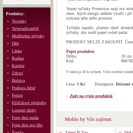
Vonné tyčinky Protection mají své míst
oken. Jejich energii můžete využít i při
Produkty:
ochranu sebe nebo prostoru.
Novinky
Tyčinku zapalte, plamen ohně sfoukně
Nejprodávanější
tyčinky, aby mohl popel volně padat.
Modlitební mlýnky
PRODUKT NELZE ZAKOUPIT. Činnost 
Děti
Láska
Popis produktu
Délka:
20 cm
Rodina
Kód:
80070
Kariéra
V balení je 20 ks tyčinek. Výše uvedené rozměr
Zdraví
Božstva
Cena:
1 Kč
Dostupnost:
Dočasně 
Podpora štěstí
Peníze
Zpět na výpis produktů
Křišťálové předměty
Luxusní dárky
Feng shui móda
Mohlo by Vás zajímat:
Feng shui pro tělo
Šperky
Zelení Pi Yao
Dvě 