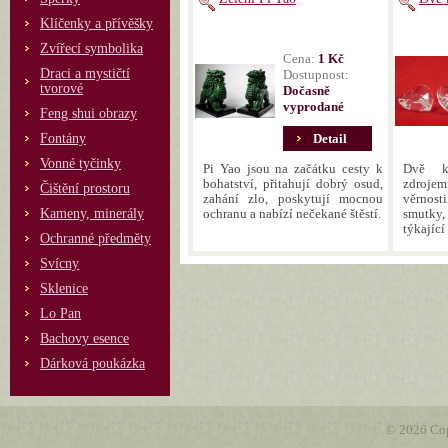
Klíčenky a přívěšky
Zvířecí symbolika
Cena:
1 Kč
Draci a mystičtí
Dostupnost:
tvorové
Dočasně
vyprodané
Feng shui obrazy
Fontány
Detail
Vonné tyčinky
Pi Yao jsou na začátku cesty k
Dvě kř
bohatství, přitahují dobrý osud,
zdrojem
Čištění prostoru
zahání zlo, poskytují mocnou
věrnosti
Kameny, minerály
ochranu a nabízí nečekané štěstí.
smutky
týkající
Ochranné předměty
Svícny
Sklenice
Lo Pan
Bachovy esence
Dárková poukázka
© 2026 Cop