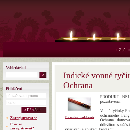
Zpět n
>
Vyhledávání
Indické vonné tyči
Ochrana
Přihlášení
PRODUKT NELZE
pozastavena.
Vonné tyčinky Pro
ochranného Feng
Zaregistrovat se
Pro zvětšení rozklikněte
Ochrana domova
Proč se
důležitou součást
zaregistrovat?
využívání a aplikaci Feng shui.