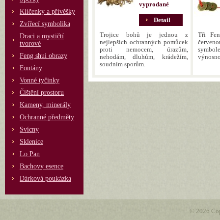
vyprodané
Klíčenky a přívěšky
Detail
Zvířecí symbolika
Trojice bohů je jednou z
Tři Fe
Draci a mystičtí
nejlepších ochranných pomůcek
červeno
tvorové
proti nemocem, úrazům,
symbole
Feng shui obrazy
nehodám, dluhům, krádežím,
výnosno
soudním sporům.
Fontány
Vonné tyčinky
Čištění prostoru
Kameny, minerály
Ochranné předměty
Svícny
Sklenice
Lo Pan
Bachovy esence
Dárková poukázka
© 2026 Cop