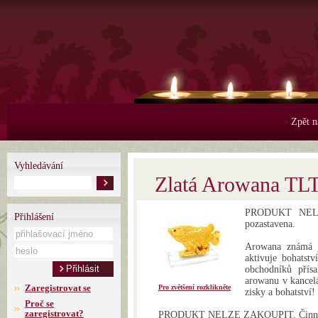
Zpět n
>
Vyhledávání
Zlatá Arowana TL
PRODUKT NELZE
Přihlášení
pozastavena.
Arowana známá j
aktivuje bohatst
obchodníků přísa
arowanu v kancelá
Zaregistrovat se
Pro zvětšení rozklikněte
zisky a bohatství!
Proč se
zaregistrovat?
PRODUKT NELZE ZAKOUPIT. Činnost 