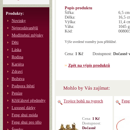
Popis produktu
Šířka:
6,5 cm
Produkty:
Délka:
16,5 c
Novinky
Výška:
11,4 c
Váha:
1045 g
Nejprodávanější
Kód:
00800
Modlitební mlýnky
Výše uvedené rozměry jsou přibližné.
Děti
Láska
Cena:
1 Kč
Dostupnost:
Dočasně 
Rodina
Kariéra
Zpět na výpis produktů
Zdraví
Božstva
Podpora štěstí
Mohlo by Vás zajímat:
Peníze
Křišťálové předměty
Trojice bohů na tygrech
Feng
Luxusní dárky
Feng shui móda
Cena:
1 Kč
Feng shui pro tělo
Dostupnost:
Dočasně
Šperky