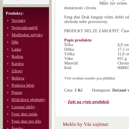
Může být ovšem um
domácnosti i života.
Produkty:
Feng shui Drak funguje velmi dobře ta
Novinky
obchodu nebo provozovny.
Nejprodávanější
PRODUKT NELZE ZAKOUPIT. Činnost 
Modlitební mlýnky
Popis produktu
Děti
Šířka:
4,0 cm
Láska
Délka:
17,5 c
Výška:
11,0 c
Rodina
Váha:
815 g
Materiál:
Chromo
Kariéra
Kód:
00800
Zdraví
Božstva
Výše uvedené rozměry jsou přibližné.
Podpora štěstí
Cena:
1 Kč
Dostupnost:
Dočasně 
Peníze
Křišťálové předměty
Zpět na výpis produktů
Luxusní dárky
Feng shui móda
Feng shui pro tělo
Mohlo by Vás zajímat:
Šperky