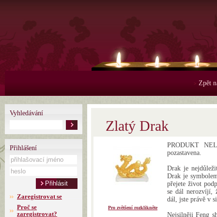
Zpět n
>
Vyhledávání
Zlatý Drak
PRODUKT NELZE
Přihlášení
pozastavena.
Drak je nejdůleži
Drak je symbolem 
přejete život podp
se dál nerozvíjí,
Zaregistrovat se
dál, jste právě v 
Proč se
Pro zvětšení rozklikněte
zaregistrovat?
Nejsilněji Feng 