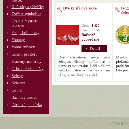
Klíčenky a přívěšky
Dvě křišťálová srdce
Feng
Zele
Zvířecí symbolika
Draci a mystičtí
tvorové
Cena:
1 Kč
Dostupnost:
Feng shui obrazy
Dočasně
vyprodané
Fontány
Vonné tyčinky
Detail
Čištění prostoru
Dvě křišťálová srdce jsou
Mantra
Kameny, minerály
zdrojem čistoty, upřímnosti a
překon
věrnosti ve vztahu. Léčí veškeré
problé
Ochranné předměty
smutky, strachy a zklamání
kdo pož
týkající se lásky i vztahů.
Svícny
Sklenice
Lo Pan
Bachovy esence
Dárková poukázka
© 2026 Cop