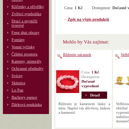
Klíčenky a přívěšky
Cena:
1 Kč
Dostupnost:
Dočasně 
Zvířecí symbolika
Zpět na výpis produktů
Draci a mystičtí
tvorové
Feng shui obrazy
Fontány
Mohlo by Vás zajímat:
Vonné tyčinky
Čištění prostoru
Růženín náramek
Velb
Kameny, minerály
Ochranné předměty
Cena:
1 Kč
Svícny
Dostupnost:
Dočasně
Sklenice
vyprodané
Lo Pan
Detail
Bachovy esence
Růženín je kamenem lásky a
Velblo
Dárková poukázka
míru. Naplní vás důvěrou, láskou
obtížn
a harmonií.
vyprosti
stabili
dostateč