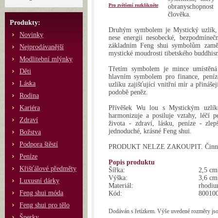
Pro zvětšení rozklikněte
obranyschopnost
člověka.
Produkty:
Druhým symbolem je Mystický uzlík, k
Novinky
nese energii nesobecké, bezpodmínečné
základním Feng shui symbolům zaměře
Nejprodávanější
mystické moudrosti tibetského buddhis
Modlitební mlýnky
Třetím symbolem je mince umístěná
Děti
hlavním symbolem pro finance, peníze
Láska
uzlíku zajišťující vnitřní mír a přináše
podobě peněz.
Rodina
Kariéra
Přívěšek Wu lou s Mystickým uzlíke
harmonizuje a posiluje vztahy, léčí pen
Zdraví
života - zdraví, lásku, peníze - zl
jednoduché, krásné Feng shui.
Božstva
Podpora štěstí
PRODUKT NELZE ZAKOUPIT. Činnost 
Peníze
Popis produktu
Křišťálové předměty
Šířka:
2,5 cm
Výška:
3,6 cm
Luxusní dárky
Materiál:
rhodi
Feng shui móda
Kód:
80010
Feng shui pro tělo
Dodáván s řetízkem. Výše uvedené rozměry jsou
Šperky