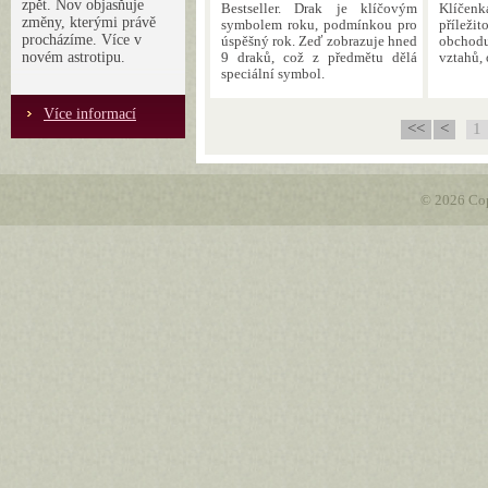
zpět. Nov objasňuje
Bestseller. Drak je klíčovým
Klíčenk
změny, kterými právě
symbolem roku, podmínkou pro
příleži
procházíme. Více v
úspěšný rok. Zeď zobrazuje hned
obchod
novém astrotipu.
9 draků, což z předmětu dělá
vztahů, 
speciální symbol.
Více informací
<<
<
1
© 2026 Cop