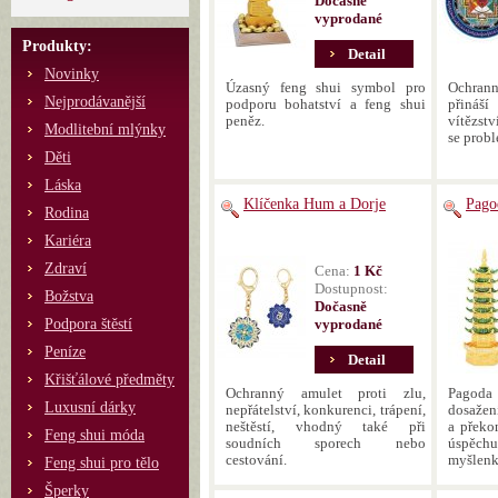
Dočasně
vyprodané
Produkty:
Detail
Novinky
Úzasný feng shui symbol pro
Ochran
Nejprodávanější
podporu bohatství a feng shui
přináš
peněz.
vítězst
Modlitební mlýnky
se prob
Děti
Láska
Klíčenka Hum a Dorje
Pago
Rodina
Kariéra
Zdraví
Cena:
1 Kč
Dostupnost:
Božstva
Dočasně
Podpora štěstí
vyprodané
Peníze
Detail
Křišťálové předměty
Ochranný amulet proti zlu,
Pagoda
Luxusní dárky
nepřátelství, konkurenci, trápení,
dosažení
neštěstí, vhodný také při
a překo
Feng shui móda
soudních sporech nebo
úspěch
cestování.
myšlenk
Feng shui pro tělo
Šperky