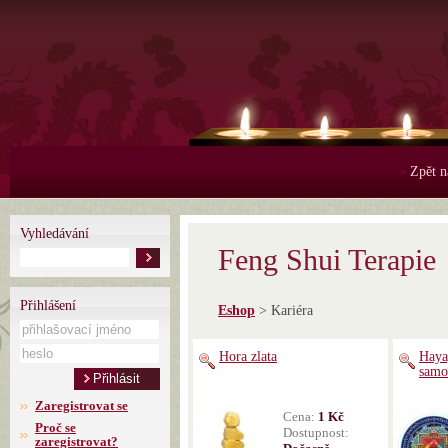
Zpět n
>
Vyhledávání
Feng Shui Ter
Přihlášení
Eshop
> Kariéra
Hora zlata
Haya
samo
Zaregistrovat se
Cena:
1 Kč
Proč se
Dostupnost:
zaregistrovat?