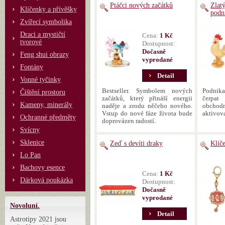
Ptáčci nových začátků
Zlat
Klíčenky a přívěšky
podn
Zvířecí symbolika
Draci a mystičtí
Cena:
1 Kč
tvorové
Dostupnost:
Dočasně
Feng shui obrazy
vyprodané
Fontány
Detail
Vonné tyčinky
Bestseller. Symbolem nových
Podnika
Čištění prostoru
začátků, který přináší energii
čerpa
Kameny, minerály
naděje a zrodu něčeho nového.
obchodní
Vstup do nové fáze života bude
aktivov
Ochranné předměty
doprovázen radostí.
Svícny
Sklenice
Zeď s devíti draky
Klíč
Lo Pan
Bachovy esence
Cena:
1 Kč
Dárková poukázka
Dostupnost:
Dočasně
vyprodané
Novoluní.
Detail
Astrotipy 2021 jsou