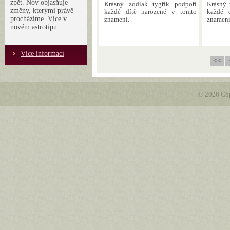
zpět. Nov objasňuje
Krásný zodiak tygřík podpoří
Krásný 
změny, kterými právě
každé dítě narozené v tomto
každé 
procházíme. Více v
znamení.
znamení
novém astrotipu.
Více informací
<<
© 2026 Cop