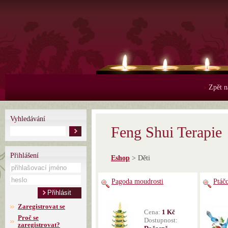
Zpět n
>
Vyhledávání
Feng Shui Ter
Přihlášení
Eshop
> Děti
Pagoda moudrosti
Ptáč
Zaregistrovat se
Cena:
1 Kč
Proč se
Dostupnost:
zaregistrovat?