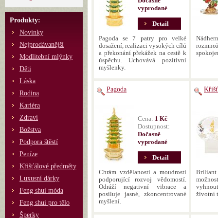
Dočasně
vyprodané
Produkty:
Detail
Novinky
Pagoda se 7 patry pro velké
Nádhern
Nejprodávanější
dosažení, realizaci vysokých cílů
rozmno
a překonání překážek na cestě k
spokojen
Modlitební mlýnky
úspěchu. Uchovává pozitivní
myšlenky.
Děti
Láska
Pagoda
Křišť
Rodina
Kariéra
Zdraví
Cena:
1 Kč
Dostupnost:
Božstva
Dočasně
Podpora štěstí
vyprodané
Peníze
Detail
Křišťálové předměty
Chrám vzdělanosti a moudrosti
Brilian
Luxusní dárky
podporující rozvoj vědomostí.
možnost
Odráží negativní vibrace a
vyhnou
Feng shui móda
posiluje jasné, zkoncentrované
životní 
myšlení.
Feng shui pro tělo
Šperky