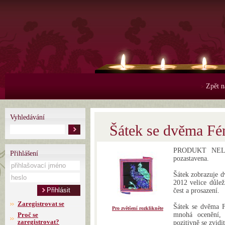
Zpět n
>
Vyhledávání
Šátek se dvěma Fé
PRODUKT NELZE
Přihlášení
pozastavena.
Šátek zobrazuje d
2012 velice důlež
čest a prosazení.
Zaregistrovat se
Šátek se dvěma Fé
Pro zvětšení rozklikněte
Proč se
mnohá ocenění, 
zaregistrovat?
pozitivně se zvidi