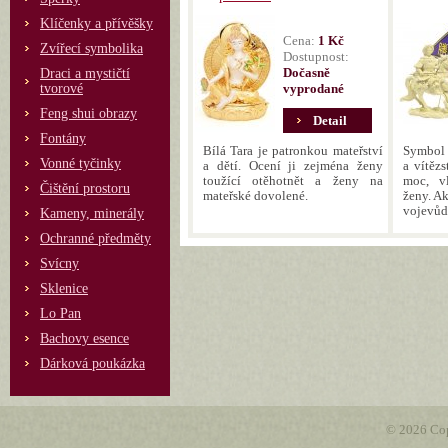
Klíčenky a přívěšky
Cena:
1 Kč
Zvířecí symbolika
Dostupnost:
Dočasně
Draci a mystičtí
tvorové
vyprodané
Feng shui obrazy
Detail
Fontány
Bílá Tara je patronkou mateřství
Symbol 
Vonné tyčinky
a dětí. Ocení ji zejména ženy
a vítěz
toužící otěhotnět a ženy na
moc, v
Čištění prostoru
mateřské dovolené.
ženy. Ak
vojevůd
Kameny, minerály
Ochranné předměty
Svícny
Sklenice
Lo Pan
Bachovy esence
Dárková poukázka
© 2026 Cop