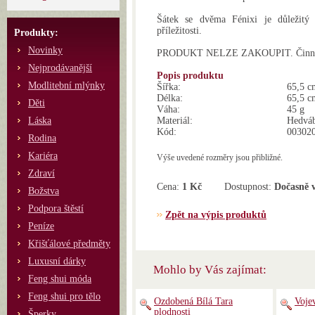
Šátek se dvěma Fénixi je důležitý 
příležitosti.
Produkty:
Novinky
PRODUKT NELZE ZAKOUPIT. Činnost 
Nejprodávanější
Popis produktu
Modlitební mlýnky
Šířka:
65,5 c
Délka:
65,5 c
Děti
Váha:
45 g
Láska
Materiál:
Hedvá
Kód:
00302
Rodina
Kariéra
Výše uvedené rozměry jsou přibližné.
Zdraví
Cena:
1 Kč
Dostupnost:
Dočasně 
Božstva
Podpora štěstí
Zpět na výpis produktů
Peníze
Křišťálové předměty
Luxusní dárky
Mohlo by Vás zajímat:
Feng shui móda
Feng shui pro tělo
Ozdobená Bílá Tara
Voje
plodnosti
Šperky