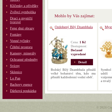
Klíčenky a přívěšky
Zvířecí symbolika
Mohlo by Vás zajímat:
Draci a mystičtí
tvorové
Ozdobený Bílý Dzambhala
Mysti
Feng shui obrazy
Fontány
Vonné tyčinky
Cena:
1 Kč
Dostupnost:
Čištění prostoru
Dočasně
Kameny, minerály
vyprodané
Ochranné předměty
Detail
Svícny
Božský Bílý Dzambhala přináší
Symbol
Sklenice
velké bohatství těm, kdo mu
udrží 
přináší každodenní vodní oběť.
vzájemn
Lo Pan
a trvalý
Bachovy esence
Dárková poukázka
© 2026 Cop