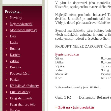
V páru ho doprovází jeho manželka,
šťastného, spokojeného manželského ži
Produkty:
Nejlepší místo pro boha bohatství 
Novinky
dveřím. Je možné je umístnit také do 
Vždy je dobré pár nasměrovat čelně ke 
Nejprodávanější
Modlitební mlýnky
Symbol manželského páru božstev bohat
všech stránkách, zejména hmotné a fin
Děti
spokojeností, radostí z úspěchu svého i
Láska
PRODUKT NELZE ZAKOUPIT. Činnost 
Rodina
Popis produktu
Kariéra
Šířka:
8,3 cm
Zdraví
Délka:
8,3 cm
Výška:
12,7 c
Božstva
Váha:
950 g
Podpora štěstí
Materiál:
Prysky
Kód:
RE217
Peníze
Křišťálové předměty
Výše uvedené rozměry jsou přibližné.
Luxusní dárky
Cena:
1 Kč
Dostupnost:
Dočasně 
Feng shui móda
Feng shui pro tělo
Zpět na výpis produktů
Šperky