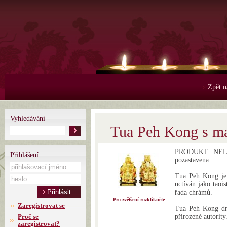
Zpět n
>
Vyhledávání
Tua Peh Kong s m
PRODUKT NELZE
Přihlášení
pozastavena.
Tua Peh Kong je 
uctíván jako taoi
řada chrámů.
Pro zvětšení rozklikněte
Zaregistrovat se
Tua Peh Kong drž
Proč se
přirozené autority
zaregistrovat?