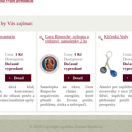
 na výpis produktů
by Vás zajímat:
avanturín
Guru Rinpoche, ochrana a
Klíčenka Vody
vítězství, samolepky 2 ks
Cena:
1 Kč
Cena:
1 Kč
Cena
Dostupnost:
Dostupnost:
Dostu
Dočasně
Dočasně
Doča
vyprodané
vyprodané
vypr
Detail
Detail
ín dává klid,
Samolepka na okno. Guru
Amulet pro zajištěn
ost, koncentraci.
Rinpoche chrání proti
rovnováhy v roce 2
stí do oblasti peněz a
negativním energiím, které
štěstí, úspěchu d
 emocionálními upíry.
přináší do života potíže,
překonání potíží 
problémy, rizika a nebezpečí.
prosperity.
© 2026 Copyright a grafika Zuzana Musilová