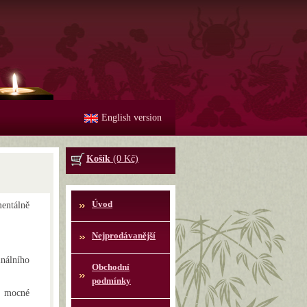
English version
Košík
(0 Kč)
Úvod
ntálně
Nejprodávanější
inálního
Obchodní
podmínky
, mocné