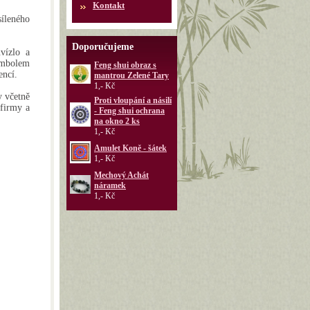
Kontakt
síleného
Doporučujeme
vízlo a
symbolem
Feng shui obraz s
encí.
mantrou Zelené Tary
1,- Kč
y včetně
Proti vloupání a násilí
 firmy a
- Feng shui ochrana
na okno 2 ks
1,- Kč
Amulet Koně - šátek
1,- Kč
Mechový Achát
náramek
1,- Kč