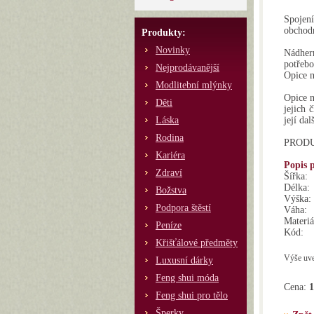
Spojení
obchodn
Produkty:
Novinky
Nádher
potřebo
Nejprodávanější
Opice n
Modlitební mlýnky
Opice n
Děti
jejich 
Láska
její dal
Rodina
PRODUK
Kariéra
Popis 
Zdraví
Šířka:
Délka:
Božstva
Výška:
Podpora štěstí
Váha:
Materiá
Peníze
Kód:
Křišťálové předměty
Výše uve
Luxusní dárky
Feng shui móda
Cena:
1
Feng shui pro tělo
Šperky