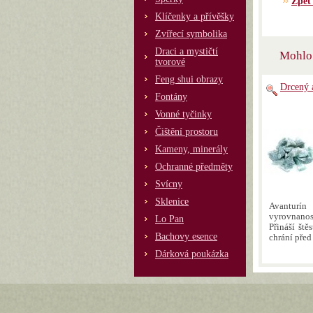
Zpět
Klíčenky a přívěšky
Zvířecí symbolika
Draci a mystičtí
Mohlo 
tvorové
Feng shui obrazy
Drcený 
Fontány
Vonné tyčinky
Čištění prostoru
Kameny, minerály
Ochranné předměty
Svícny
Sklenice
Avantur
vyrovnan
Lo Pan
Přináší ště
Bachovy esence
chrání před
Dárková poukázka