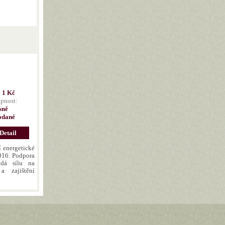
:
1 Kč
pnost:
sně
odané
Detail
í energetické
016. Podpora
odá sílu na
a zajištění