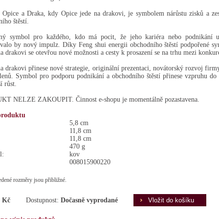
 Opice a Draka, kdy Opice jede na drakovi, je symbolem nárůstu zisků a ze
ího štěstí.
ný symbol pro každého, kdo má pocit, že jeho kariéra nebo podnikání u
valo by nový impulz. Díky Feng shui energii obchodního štěstí podpořené 
a drakovi se otevřou nové možnosti a cesty k prosazení se na trhu mezi konkur
a drakovi přinese nové strategie, originální prezentaci, novátorský rozvoj firm
členů. Symbol pro podporu podnikání a obchodního štěstí přinese vzpruhu do
ší růst.
T NELZE ZAKOUPIT. Činnost e-shopu je momentálně pozastavena.
produktu
5,8 cm
11,8 cm
11,8 cm
470 g
l:
kov
008015900220
dené rozměry jsou přibližné.
 Kč
Dostupnost:
Dočasně vyprodané