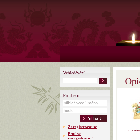
Vyhledávání
Opi
Přihlášení
Zaregistrovat se
Pro zvětše
Proč se
zaregistrovat?