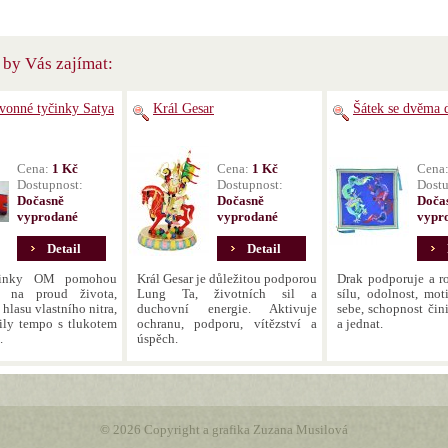
by Vás zajímat:
 vonné tyčinky Satya
Král Gesar
Šátek se dvěma 
Cena:
1 Kč
Cena:
1 Kč
Cena
Dostupnost:
Dostupnost:
Dostu
Dočasně
Dočasně
Doča
vyprodané
vyprodané
vypr
Detail
Detail
činky OM pomohou
Král Gesar je důležitou podporou
Drak podporuje a ro
e na proud života,
Lung Ta, životních sil a
sílu, odolnost, mot
 hlasu vlastního nitra,
duchovní energie. Aktivuje
sebe, schopnost čin
dily tempo s tlukotem
ochranu, podporu, vítězství a
a jednat.
.
úspěch.
© 2026 Copyright a grafika Zuzana Musilová