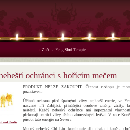
Zpět na Feng Shui Terapie
>
 nebeští ochránci s hořícím mečem
PRODUKT NELZE ZAKOUPIT. Činnost e-shopu je mome
pozastavena.
Účinná ochrana před špatnými vlivy nejhorší enerie, ve Fe
nazvané Tři Zabijáci, přinášející osudové změny, ztráty, k
neštěstí. Každý nebeský ochránce má impozantní vlastnosti
překonají smrtící vlivy těchto zlomyslných hvězd. V roce Kon
působí tato energie na Severu.
ní rozklikněte
Mocný nebeský Chi Lin, kombinuje sílu draka i koně a chrá