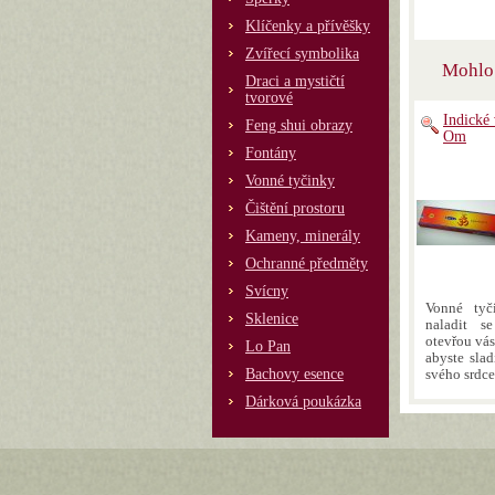
Klíčenky a přívěšky
Zvířecí symbolika
Mohlo 
Draci a mystičtí
tvorové
Indické
Feng shui obrazy
Om
Fontány
Vonné tyčinky
Čištění prostoru
Kameny, minerály
Ochranné předměty
Svícny
Vonné ty
Sklenice
naladit s
otevřou vás
Lo Pan
abyste sla
Bachovy esence
svého srdce
Dárková poukázka