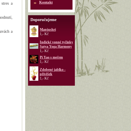
Kontakt
 stres a
hodnutí,
Doporučujeme
Manjushri
luvách a
1,- Kč
Indické vonné tyčinky
Satya Yoga Harmony
1,- Kč
Pi Yao s mečem
1,- Kč
Zdobené jablko -
přívěšek
1,- Kč