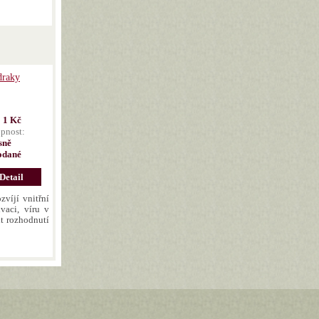
draky
:
1 Kč
pnost:
sně
odané
Detail
zvíjí vnitřní
ivaci, víru v
it rozhodnutí