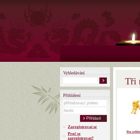
Vyhledávání
Tři
Přihlášení
Zaregistrovat se
Pro zvětše
Proč se
zaregistrovat?