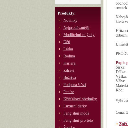
obchodn
smutek 
Produkty:
Nebojác
Novinky
která v
Nejprodávanější
Hrůzost
Modlitební mlýnky
drbech,
Děti
Umístět
Láska
PRODUK
Rodina
Popis 
Kariéra
Šířka:
Zdraví
Délka:
Výška:
Božstva
Váha:
Podpora štěstí
Materiá
Kód:
Peníze
Křišťálové předměty
Výše uve
Luxusní dárky
Cena:
1
Feng shui móda
Feng shui pro tělo
Zpět
Šperky