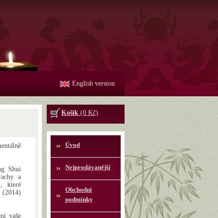
English version
Košík
(0 Kč)
Úvod
ntálně
Nejprodávanější
ng Shui
rachy a
, které
Obchodní
ě (2014)
podmínky
ní vaše