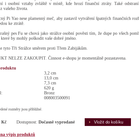
í i osobní vztahy zvláště v místě, kde hrozí finanční ztráty. Také odstraní
z vašeho života.
ný Pi Yao nese plamenný meč, aby zastavil vytváření špatných finančních roz
edou ke ztrátě.
rašný pes Fu se chová jako strážce osobní pověsti tím, že dupe po všech pom
 které by mohly poškodit vaše dobré jméno.
e tyto Tři Strážce směrem proti Třem Zabijákům.
T NELZE ZAKOUPIT. Činnost e-shopu je momentálně pozastavena.
produktu
3,2 cm
13,0 cm
7,3 cm
620 g
l:
Bronz
008003500091
dené rozměry jsou přibližné.
 Kč
Dostupnost:
Dočasně vyprodané
 na výpis produktů