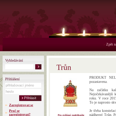
Zpět n
>
Vyhledávání
Trůn
PRODUKT NELZE
Přihlášení
pozastavena.
Na začátku kaž
Nejočekávanější k
roku. V roce 2015
To je naprosto skv
Zaregistrovat se
Proč se
Je třeba konstela
zaregistrovat?
nádherný Trůn. Po
Pro zvětšení rozklikněte