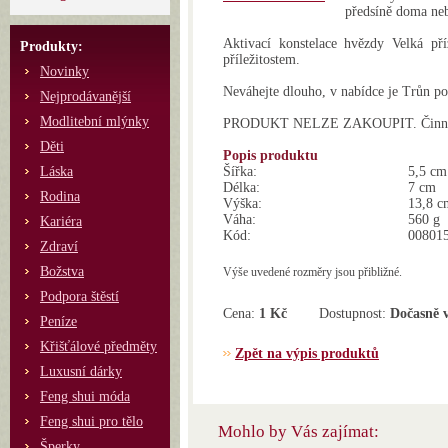
předsíně doma neb
Aktivací konstelace hvězdy Velká p
Produkty:
příležitostem.
Novinky
Neváhejte dlouho, v nabídce je Trůn 
Nejprodávanější
Modlitební mlýnky
PRODUKT NELZE ZAKOUPIT. Činnost 
Děti
Popis produktu
Láska
Šířka:
5,5 cm
Délka:
7 cm
Rodina
Výška:
13,8 c
Váha:
560 g
Kariéra
Kód:
00801
Zdraví
Božstva
Výše uvedené rozměry jsou přibližné.
Podpora štěstí
Cena:
1 Kč
Dostupnost:
Dočasně 
Peníze
Křišťálové předměty
Zpět na výpis produktů
Luxusní dárky
Feng shui móda
Feng shui pro tělo
Mohlo by Vás zajímat:
Šperky