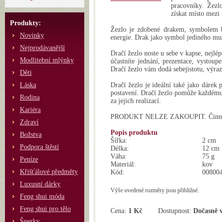
pracovníky. Žezlo
získat místo mezi
Produkty:
Žezlo je zdobené drakem, symbolem bo
Novinky
energie. Drak jako symbol jediného muž
Nejprodávanější
Dračí žezlo noste u sebe v kapse, nejlép
Modlitební mlýnky
účastníte jednání, prezentace, vystoup
Dračí žezlo vám dodá sebejistotu, výrazn
Děti
Láska
Dračí žezlo je ideální také jako dáre
postavení. Dračí žezlo pomůže každému,
Rodina
za jejich realizací.
Kariéra
PRODUKT NELZE ZAKOUPIT. Činnost 
Zdraví
Popis produktu
Božstva
Šířka:
2 cm
Podpora štěstí
Délka:
12 cm
Váha:
75 g
Peníze
Materiál:
kov
Křišťálové předměty
Kód:
00800
Luxusní dárky
Výše uvedené rozměry jsou přibližné.
Feng shui móda
Feng shui pro tělo
Cena:
1 Kč
Dostupnost:
Dočasně 
Šperky