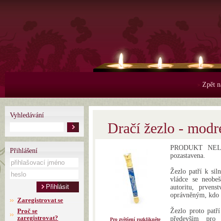
Zpět n
>
Vyhledávání
Dračí žezlo - modr
PRODUKT NELZE
Přihlášení
pozastavena.
Žezlo patří k si
vládce se neobeš
autoritu, prvens
oprávněným, kdo m
Zaregistrovat se
Proč se
Žezlo proto patř
zaregistrovat?
především pro v
Pro zvětšení rozklikněte