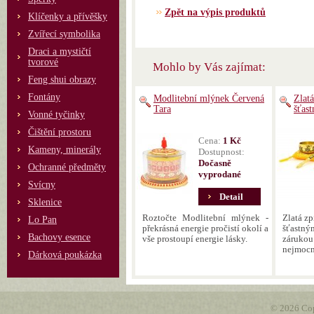
Zpět na výpis produktů
Klíčenky a přívěšky
Zvířecí symbolika
Draci a mystičtí
tvorové
Mohlo by Vás zajímat:
Feng shui obrazy
Fontány
Modlitební mlýnek Červená
Zlatá
Tara
šťas
Vonné tyčinky
Čištění prostoru
Cena:
1 Kč
Kameny, minerály
Dostupnost:
Dočasně
Ochranné předměty
vyprodané
Svícny
Detail
Sklenice
Roztočte Modlitební mlýnek -
Zlatá zp
Lo Pan
překrásná energie pročistí okolí a
šťastný
Bachovy esence
vše prostoupí energie lásky.
zárukou
nejmocně
Dárková poukázka
© 2026 Cop